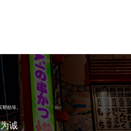
。
买帮助等。
务为诚